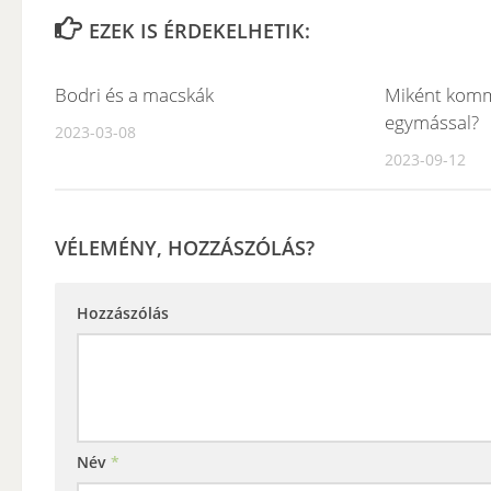
EZEK IS ÉRDEKELHETIK:
Bodri és a macskák
Miként komm
egymással?
2023-03-08
2023-09-12
VÉLEMÉNY, HOZZÁSZÓLÁS?
Hozzászólás
Név
*