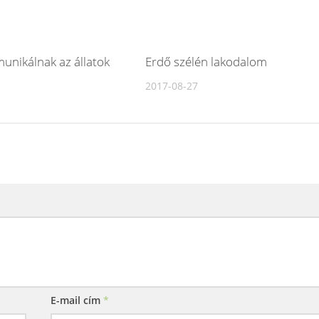
unikálnak az állatok
Erdő szélén lakodalom
2017-08-27
E-mail cím
*