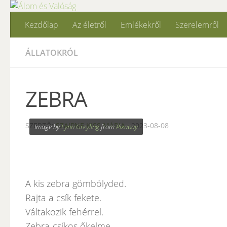
Skip to content
Kezdőlap
Az életről
Emlékekről
Szerelemről
ÁLLATOKRÓL
ZEBRA
SZERZŐ:
SZAIPNE KISS MÁRIA
·
2023-08-08
Image by
Lynn Greyling
from
Pixabay
A kis zebra gömbölyded.
Rajta a csík fekete.
Váltakozik fehérrel.
Zebra-csíkos őkelme.