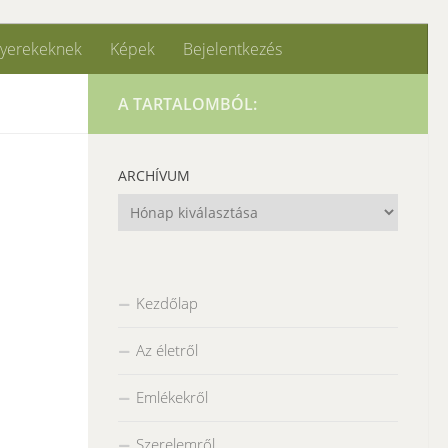
yerekeknek
Képek
Bejelentkezés
A TARTALOMBÓL:
ARCHÍVUM
Archívum
Kezdőlap
Az életről
Emlékekről
Szerelemről