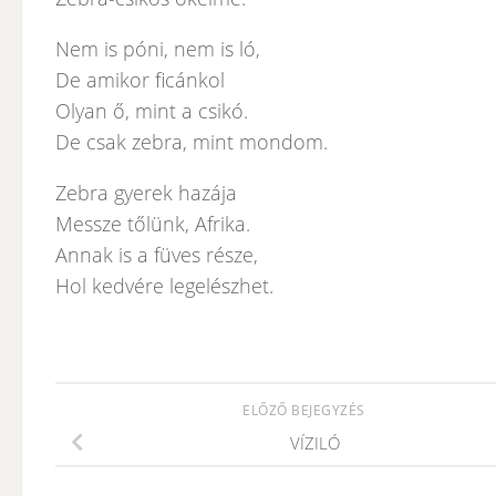
Nem is póni, nem is ló,
De amikor ficánkol
Olyan ő, mint a csikó.
De csak zebra, mint mondom.
Zebra gyerek hazája
Messze tőlünk, Afrika.
Annak is a füves része,
Hol kedvére legelészhet.
ELŐZŐ BEJEGYZÉS
VÍZILÓ