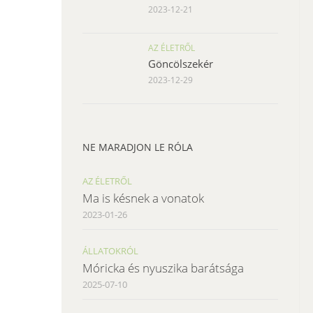
2023-12-21
AZ ÉLETRŐL
Göncölszekér
2023-12-29
NE MARADJON LE RÓLA
AZ ÉLETRŐL
Ma is késnek a vonatok
2023-01-26
ÁLLATOKRÓL
Móricka és nyuszika barátsága
2025-07-10