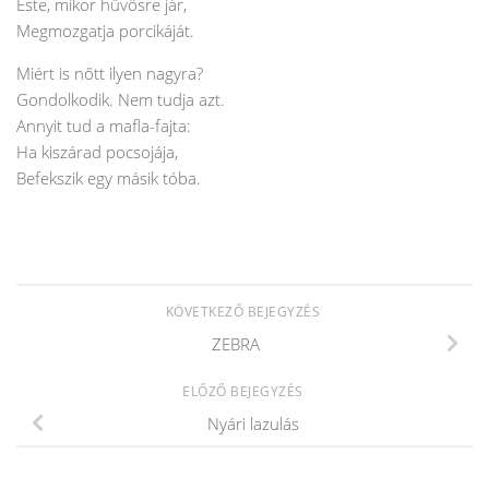
Este, mikor hűvösre jár,
Megmozgatja porcikáját.
Miért is nőtt ilyen nagyra?
Gondolkodik. Nem tudja azt.
Annyit tud a mafla-fajta:
Ha kiszárad pocsojája,
Befekszik egy másik tóba.
KÖVETKEZŐ BEJEGYZÉS
ZEBRA
ELŐZŐ BEJEGYZÉS
Nyári lazulás