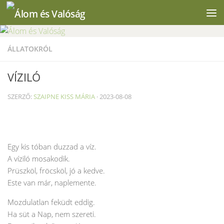
Skip to content
ÁLLATOKRÓL
VÍZILÓ
SZERZŐ:
SZAIPNE KISS MÁRIA
·
2023-08-08
Egy kis tóban duzzad a víz.
A víziló mosakodik.
Prüszköl, fröcsköl, jó a kedve.
Este van már, naplemente.
Mozdulatlan feküdt eddig.
Ha süt a Nap, nem szereti.