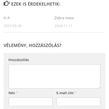
EZEK IS ÉRDEKELHETIK:
H A
Zebra mese
2023-05-28
2024-11-11
VÉLEMÉNY, HOZZÁSZÓLÁS?
Hozzászólás
Név
*
E-mail cím
*