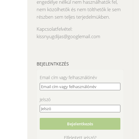
engedélye nélkül nem használhatók fel,
nem közölhetők és nem tölthetők le sem
részben sem teljes terjedelmükben.
Kapcsolatfelvétel:
kissnyugdijas@googlemail.com
BEJELENTKEZÉS
Email cím vagy felhasználónév
Jelszó
Elfelejtett jelszó?