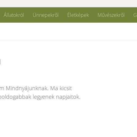
Állatokról
Ünnepekről
Életképek
Művészekről
G
m
im Mindnyájunknak. Ma kicsit
boldogabbak legyenek napjaitok.