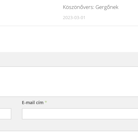
Köszönővers: Gergőnek
2023-03-01
E-mail cím
*