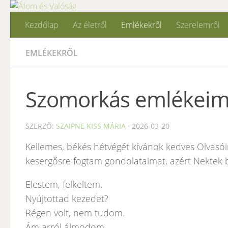
Skip to content
Kezdőlap
Az életről
Emlékekről
Szerelemről
EMLÉKEKRŐL
Szomorkás emlékei
SZERZŐ:
SZAIPNE KISS MÁRIA
·
2026-03-20
Kellemes, békés hétvégét kívánok kedves Olvasó
kesergősre fogtam gondolataimat, azért Nektek 
Elestem, felkeltem.
Nyújtottad kezedet?
Régen volt, nem tudom.
Ám arról álmodom.