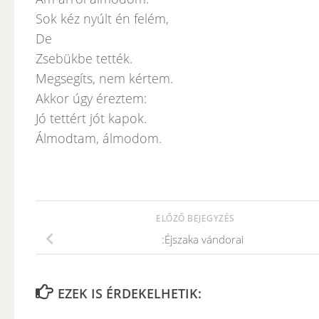
Sok kéz nyúlt én felém,
De
Zsebükbe tették.
Megsegíts, nem kértem.
Akkor úgy éreztem:
Jó tettért jót kapok.
Álmodtam, álmodom.
ELŐZŐ BEJEGYZÉS
:Éjszaka vándorai
EZEK IS ÉRDEKELHETIK: