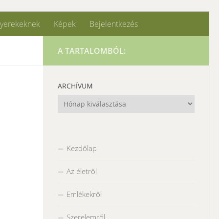
yerekeknek
Képek
Bejelentkezés
A TARTALOMBÓL:
ARCHÍVUM
Archívum
Kezdőlap
Az életről
Emlékekről
Szerelemről