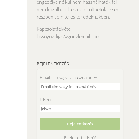
engedélye nélkül nem használhatók fel,
nem közölhetők és nem tölthetők le sem
részben sem teljes terjedelmükben.
Kapcsolatfelvétel:
kissnyugdijas@googlemail.com
BEJELENTKEZÉS
Email cím vagy felhasználónév
Jelszó
Elfelejtett jelszó?