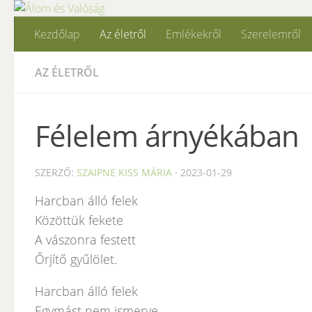
Skip to content
Kezdőlap
Az életről
Emlékekről
Szerelemről
AZ ÉLETRŐL
Félelem árnyékában
SZERZŐ:
SZAIPNE KISS MÁRIA
·
2023-01-29
Harcban álló felek
Közöttük fekete
A vászonra festett
Őrjítő gyűlölet.
Harcban álló felek
Egymást nem ismerve