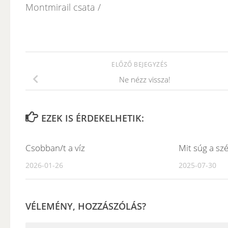
Montmirail csata /
ELŐZŐ BEJEGYZÉS
Ne nézz vissza!
EZEK IS ÉRDEKELHETIK:
Csobban/t a víz
Mit súg a szé
2026-01-26
2025-07-30
VÉLEMÉNY, HOZZÁSZÓLÁS?