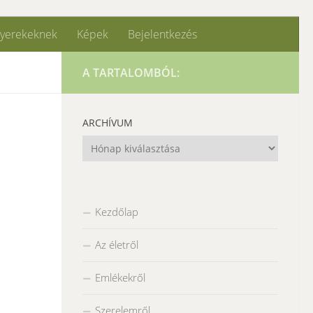
yerekeknek
Képek
Bejelentkezés
A TARTALOMBÓL:
ARCHÍVUM
Archívum
Kezdőlap
Az életről
Emlékekről
Szerelemről