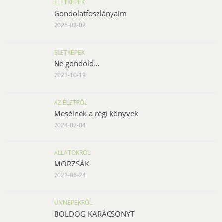
ÉLETKÉPEK
Gondolatfoszlányaim
2026-08-02
ÉLETKÉPEK
Ne gondold…
2023-10-19
AZ ÉLETRŐL
Mesélnek a régi könyvek
2024-02-04
ÁLLATOKRÓL
MORZSÁK
2023-06-24
ÜNNEPEKRŐL
BOLDOG KARÁCSONYT