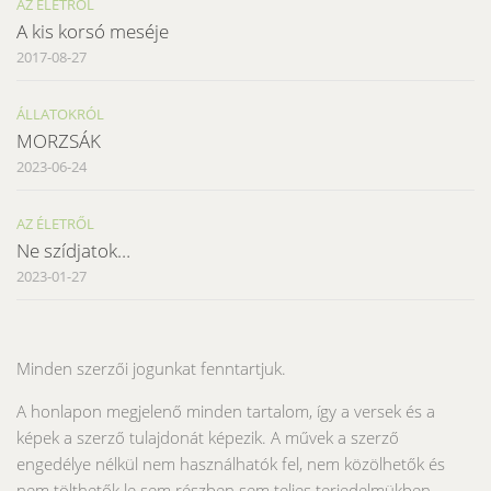
AZ ÉLETRŐL
A kis korsó meséje
2017-08-27
ÁLLATOKRÓL
MORZSÁK
2023-06-24
AZ ÉLETRŐL
Ne szídjatok…
2023-01-27
Minden szerzői jogunkat fenntartjuk.
A honlapon megjelenő minden tartalom, így a versek és a
képek a szerző tulajdonát képezik. A művek a szerző
engedélye nélkül nem használhatók fel, nem közölhetők és
nem tölthetők le sem részben sem teljes terjedelmükben.