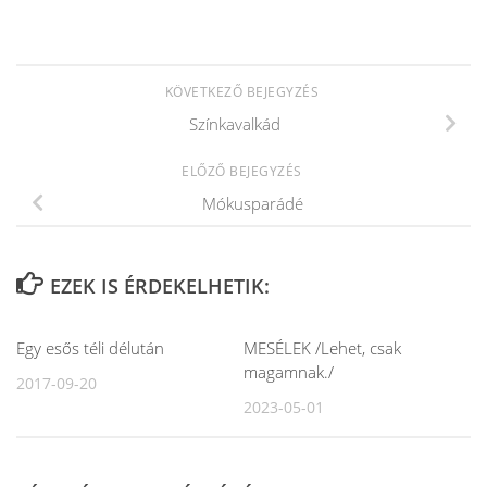
KÖVETKEZŐ BEJEGYZÉS
Színkavalkád
ELŐZŐ BEJEGYZÉS
Mókusparádé
EZEK IS ÉRDEKELHETIK:
Egy esős téli délután
MESÉLEK /Lehet, csak
magamnak./
2017-09-20
2023-05-01