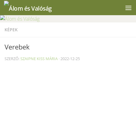
Skip to content
KÉPEK
Verebek
SZERZŐ:
SZAIPNE KISS MÁRIA
·
2022-12-25