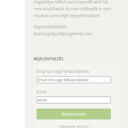
engedélye nélkül nem használhatók fel,
nem közölhetők és nem tölthetők le sem
részben sem teljes terjedelmükben.
Kapcsolatfelvétel:
kissnyugdijas@googlemail.com
BEJELENTKEZÉS
Email cím vagy felhasználónév
Jelszó
Elfelejtett jelszó?