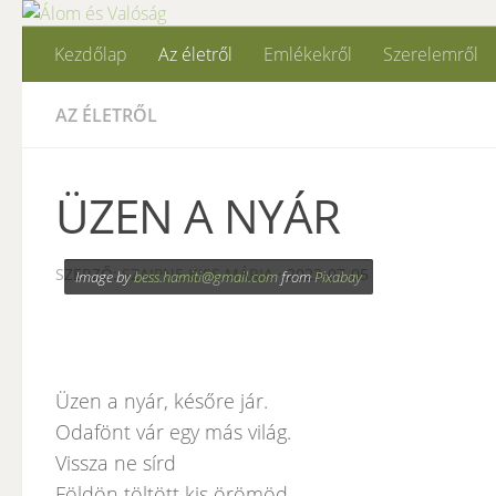
Skip to content
Kezdőlap
Az életről
Emlékekről
Szerelemről
AZ ÉLETRŐL
ÜZEN A NYÁR
SZERZŐ:
SZAIPNE KISS MÁRIA
·
2023-07-05
Image by
bess.hamiti@gmail.com
from
Pixabay
Üzen a nyár, későre jár.
Odafönt vár egy más világ.
Vissza ne sírd
Földön töltött kis örömöd.