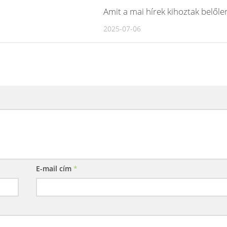
Amit a mai hírek kihoztak belől
2025-07-06
E-mail cím
*