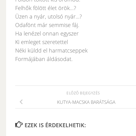
Felhők fölött élet örök…?
Üzen a nyár, utolsó nyár…?
Odafönt már semmise fáj.
Ha lenézel onnan egyszer
Ki emleget szeretettel
Néki küldd el harmatcseppek
Formájában áldásodat.
ELŐZŐ BEJEGYZÉS
KUTYA-MACSKA BARÁTSÁGA
EZEK IS ÉRDEKELHETIK: