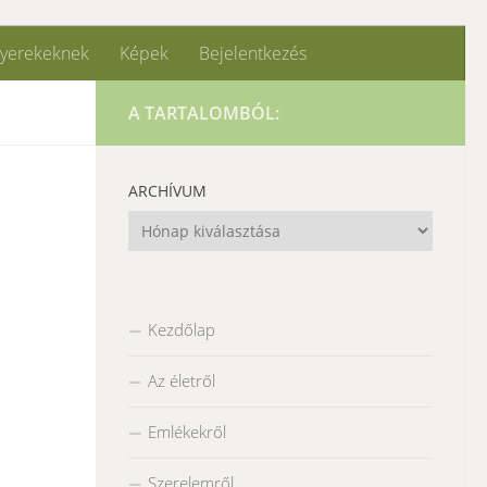
yerekeknek
Képek
Bejelentkezés
A TARTALOMBÓL:
ARCHÍVUM
Archívum
Kezdőlap
Az életről
Emlékekről
Szerelemről