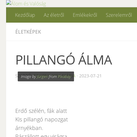
Skip to content
Kezdőlap
Az életről
Emlékekről
Szerelemről
ÉLETKÉPEK
PILLANGÓ ÁLMA
SZERZŐ:
SZAIPNE KISS MÁRIA
·
2023-07-21
Image by
Jürgen
from
Pixabay
Erdő szélén, fák alatt
Kis pillangó napozgat
árnyékban.
Rászállott egy virágra,