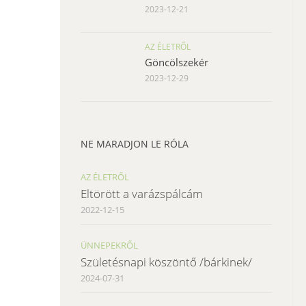
2023-12-21
AZ ÉLETRŐL
Göncölszekér
2023-12-29
NE MARADJON LE RÓLA
AZ ÉLETRŐL
Eltörött a varázspálcám
2022-12-15
ÜNNEPEKRŐL
Születésnapi köszöntő /bárkinek/
2024-07-31