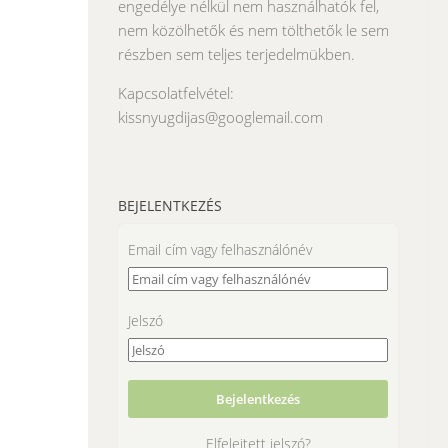
engedélye nélkül nem használhatók fel,
nem közölhetők és nem tölthetők le sem
részben sem teljes terjedelmükben.
Kapcsolatfelvétel:
kissnyugdijas@googlemail.com
BEJELENTKEZÉS
Email cím vagy felhasználónév
Jelszó
Elfelejtett jelszó?