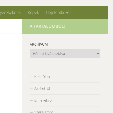
yerekeknek
Képek
Bejelentkezés
A TARTALOMBÓL:
ARCHÍVUM
Archívum
Kezdőlap
Az életről
Emlékekről
Szerelemről