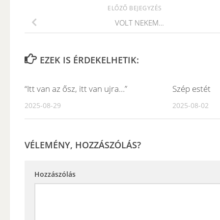
ELŐZŐ BEJEGYZÉS
VOLT NEKEM…
EZEK IS ÉRDEKELHETIK:
“Itt van az ősz, itt van ujra…”
Szép estét
2025-08-29
2025-08-02
VÉLEMÉNY, HOZZÁSZÓLÁS?
Hozzászólás