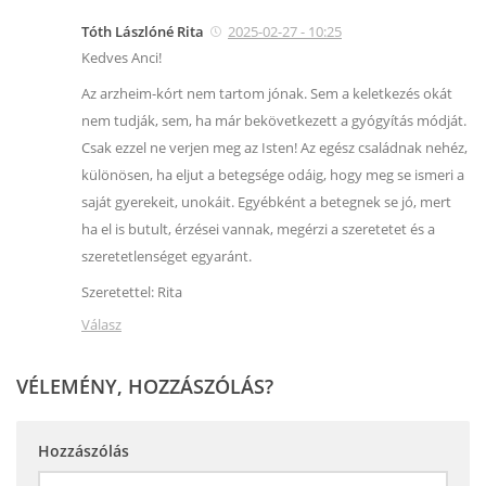
Tóth Lászlóné Rita
2025-02-27 - 10:25
Kedves Anci!
Az arzheim-kórt nem tartom jónak. Sem a keletkezés okát
nem tudják, sem, ha már bekövetkezett a gyógyítás módját.
Csak ezzel ne verjen meg az Isten! Az egész családnak nehéz,
különösen, ha eljut a betegsége odáig, hogy meg se ismeri a
saját gyerekeit, unokáit. Egyébként a betegnek se jó, mert
ha el is butult, érzései vannak, megérzi a szeretetet és a
szeretetlenséget egyaránt.
Szeretettel: Rita
Válasz
VÉLEMÉNY, HOZZÁSZÓLÁS?
Hozzászólás