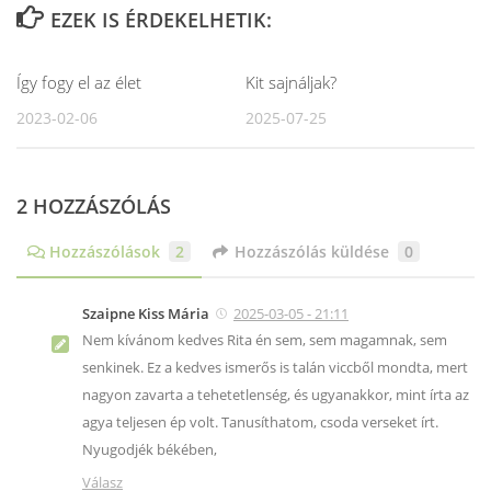
EZEK IS ÉRDEKELHETIK:
Így fogy el az élet
Kit sajnáljak?
2023-02-06
2025-07-25
2 HOZZÁSZÓLÁS
Hozzászólások
2
Hozzászólás küldése
0
Szaipne Kiss Mária
2025-03-05 - 21:11
Nem kívánom kedves Rita én sem, sem magamnak, sem
senkinek. Ez a kedves ismerős is talán viccből mondta, mert
nagyon zavarta a tehetetlenség, és ugyanakkor, mint írta az
agya teljesen ép volt. Tanusíthatom, csoda verseket írt.
Nyugodjék békében,
Válasz