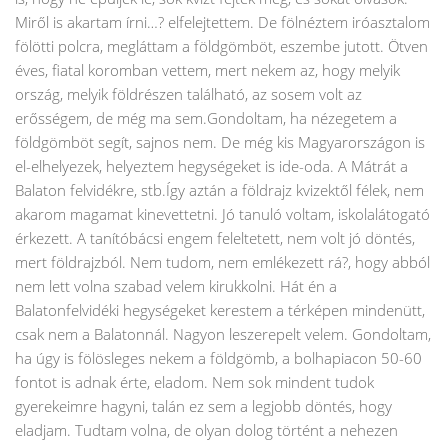
Miről is akartam írni…? elfelejtettem. De fölnéztem iróasztalom
fölötti polcra, megláttam a földgömböt, eszembe jutott. Ötven
éves, fiatal koromban vettem, mert nekem az, hogy melyik
ország, melyik földrészen található, az sosem volt az
erősségem, de még ma sem.Gondoltam, ha nézegetem a
földgömböt segít, sajnos nem. De még kis Magyarországon is
el-elhelyezek, helyeztem hegységeket is ide-oda. A Mátrát a
Balaton felvidékre, stb.Így aztán a földrajz kvizektől félek, nem
akarom magamat kinevettetni. Jó tanuló voltam, iskolalátogató
érkezett. A tanítóbácsi engem feleltetett, nem volt jó döntés,
mert földrajzból. Nem tudom, nem emlékezett rá?, hogy abból
nem lett volna szabad velem kirukkolni. Hát én a
Balatonfelvidéki hegységeket kerestem a térképen mindenütt,
csak nem a Balatonnál. Nagyon leszerepelt velem. Gondoltam,
ha úgy is fölösleges nekem a földgömb, a bolhapiacon 50-60
fontot is adnak érte, eladom. Nem sok mindent tudok
gyerekeimre hagyni, talán ez sem a legjobb döntés, hogy
eladjam. Tudtam volna, de olyan dolog történt a nehezen