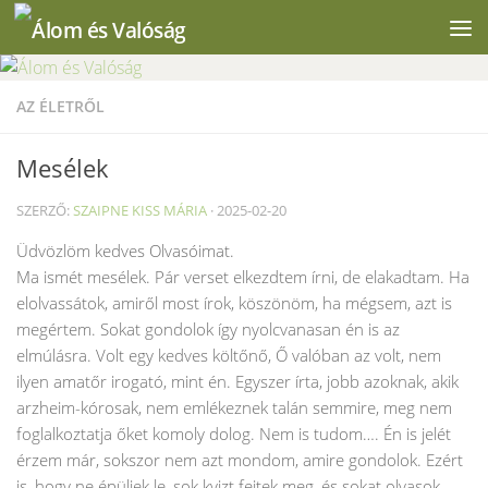
Skip to content
AZ ÉLETRŐL
Mesélek
SZERZŐ:
SZAIPNE KISS MÁRIA
·
2025-02-20
Üdvözlöm kedves Olvasóimat.
Ma ismét mesélek. Pár verset elkezdtem írni, de elakadtam. Ha
elolvassátok, amiről most írok, köszönöm, ha mégsem, azt is
megértem. Sokat gondolok így nyolcvanasan én is az
elmúlásra. Volt egy kedves költőnő, Ő valóban az volt, nem
ilyen amatőr irogató, mint én. Egyszer írta, jobb azoknak, akik
arzheim-kórosak, nem emlékeznek talán semmire, meg nem
foglalkoztatja őket komoly dolog. Nem is tudom…. Én is jelét
érzem már, sokszor nem azt mondom, amire gondolok. Ezért
is, hogy ne épüljek le, sok kvizt fejtek meg, és sokat olvasok.