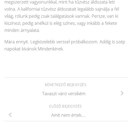
megszerzett vagyonunkkal, mint ha tűzvész áldozata lett
volna. A kaliforniai tűzvész áldozatait legalább sajnálja a fél
világ, rólunk pedig csak találgatások vannak. Persze, van ki
kiszínezi, pedig anélkül is elég színes, vagy inkább a fekete
minden árnyalata.
Mára ennyit. Legközelebb verssel próbálkozom. Addig is szép
napokat kívánok Mindenkinek.
KÖVETKEZŐ BEJEGYZÉS
Tavaszt váró versikém
ELŐZŐ BEJEGYZÉS
Amit nem értek….