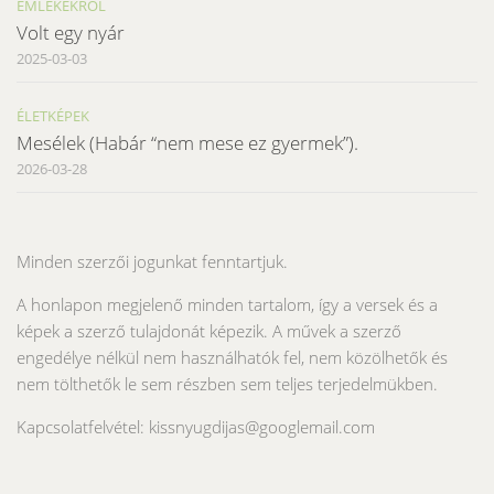
EMLÉKEKRŐL
Volt egy nyár
2025-03-03
ÉLETKÉPEK
Mesélek (Habár “nem mese ez gyermek”).
2026-03-28
Minden szerzői jogunkat fenntartjuk.
A honlapon megjelenő minden tartalom, így a versek és a
képek a szerző tulajdonát képezik. A művek a szerző
engedélye nélkül nem használhatók fel, nem közölhetők és
nem tölthetők le sem részben sem teljes terjedelmükben.
Kapcsolatfelvétel: kissnyugdijas@googlemail.com