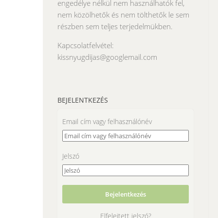
engedélye nélkül nem használhatók fel,
nem közölhetők és nem tölthetők le sem
részben sem teljes terjedelmükben.
Kapcsolatfelvétel:
kissnyugdijas@googlemail.com
BEJELENTKEZÉS
Email cím vagy felhasználónév
Jelszó
Elfelejtett jelszó?