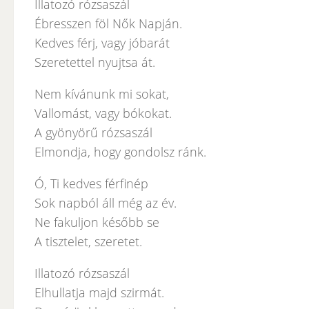
Illatozó rózsaszál
Ébresszen föl Nők Napján.
Kedves férj, vagy jóbarát
Szeretettel nyujtsa át.
Nem kívánunk mi sokat,
Vallomást, vagy bókokat.
A gyönyörű rózsaszál
Elmondja, hogy gondolsz ránk.
Ó, Ti kedves férfinép
Sok napból áll még az év.
Ne fakuljon később se
A tisztelet, szeretet.
Illatozó rózsaszál
Elhullatja majd szirmát.