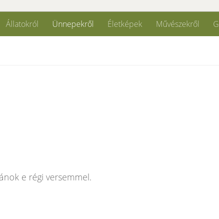
Állatokról
Ünnepekről
Életképek
Művészekről
G
nok e régi versemmel.