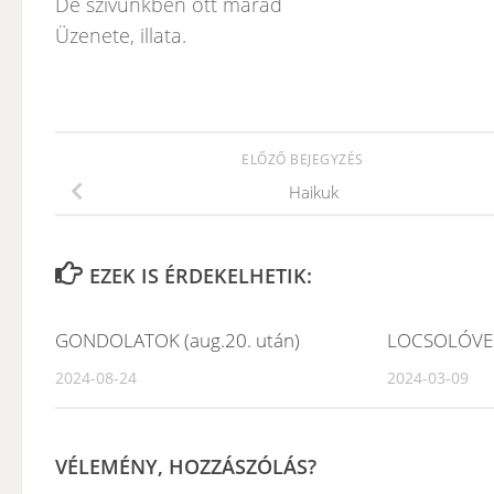
De szívünkben ott marad
Üzenete, illata.
ELŐZŐ BEJEGYZÉS
Haikuk
EZEK IS ÉRDEKELHETIK:
GONDOLATOK (aug.20. után)
LOCSOLÓVE
2024-08-24
2024-03-09
VÉLEMÉNY, HOZZÁSZÓLÁS?