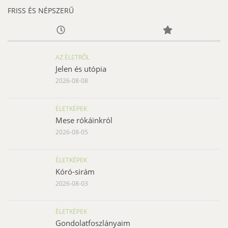
FRISS ÉS NÉPSZERŰ
AZ ÉLETRŐL
Jelen és utópia
2026-08-08
ÉLETKÉPEK
Mese rókáinkról
2026-08-05
ÉLETKÉPEK
Kóró-sirám
2026-08-03
ÉLETKÉPEK
Gondolatfoszlányaim