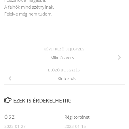
Fölszállok a magasba.
A felhők mind szétnyílnak.
Félek-e még nem tudom.
KÖVETKEZŐ BEJEGYZÉS
Mikulás vers
ELŐZŐ BEJEGYZÉS
Kintornás
EZEK IS ÉRDEKELHETIK:
Ő S Z
Régi történet
2023-01-27
2023-01-15