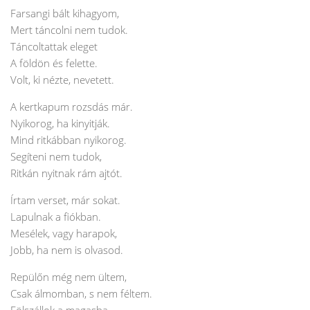
Farsangi bált kihagyom,
Mert táncolni nem tudok.
Táncoltattak eleget
A földön és felette.
Volt, ki nézte, nevetett.
A kertkapum rozsdás már.
Nyikorog, ha kinyitják.
Mind ritkábban nyikorog.
Segíteni nem tudok,
Ritkán nyitnak rám ajtót.
Írtam verset, már sokat.
Lapulnak a fiókban.
Mesélek, vagy harapok,
Jobb, ha nem is olvasod.
Repülőn még nem ültem,
Csak álmomban, s nem féltem.