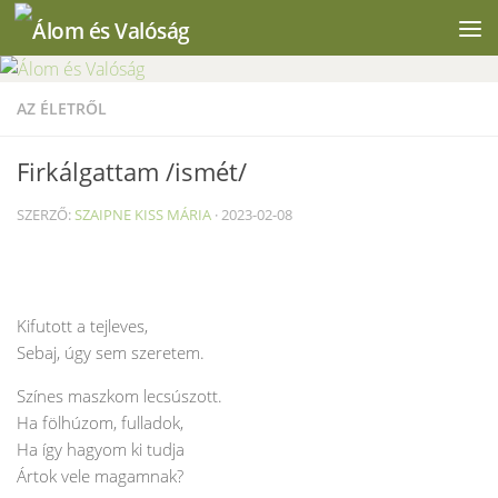
Skip to content
AZ ÉLETRŐL
Firkálgattam /ismét/
SZERZŐ:
SZAIPNE KISS MÁRIA
·
2023-02-08
Kifutott a tejleves,
Sebaj, úgy sem szeretem.
Színes maszkom lecsúszott.
Ha fölhúzom, fulladok,
Ha így hagyom ki tudja
Ártok vele magamnak?