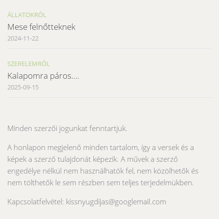
ÁLLATOKRÓL
Mese felnőtteknek
2024-11-22
SZERELEMRŐL
Kalapomra páros….
2025-09-15
Minden szerzői jogunkat fenntartjuk.
A honlapon megjelenő minden tartalom, így a versek és a
képek a szerző tulajdonát képezik. A művek a szerző
engedélye nélkül nem használhatók fel, nem közölhetők és
nem tölthetők le sem részben sem teljes terjedelmükben.
Kapcsolatfelvétel: kissnyugdijas@googlemail.com