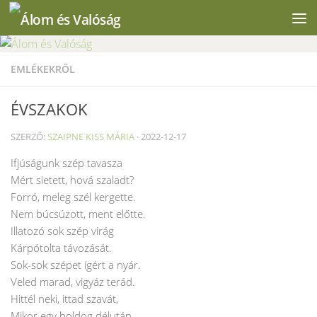
Skip to content
EMLÉKEKRŐL
ÉVSZAKOK
SZERZŐ:
SZAIPNE KISS MÁRIA
·
2022-12-17
Ifjúságunk szép tavasza
Mért sietett, hová szaladt?
Forró, meleg szél kergette.
Nem búcsúzott, ment előtte.
Illatozó sok szép virág
Kárpótolta távozását.
Sok-sok szépet ígért a nyár.
Veled marad, vigyáz terád.
Hittél neki, ittad szavát,
Mikor egy boldog délután