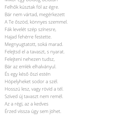
Felhők kúsztak föl az égre.
Bár nem vártad, megérkezett
A Te őszöd, könnyes szemmel.
Fák levelét szép színesre,
Hajad fehérre festette.
Megnyugtatott, soká marad.
Felejtsd el a tavaszt, s nyarat.
Felejteni nehezen tudsz,
Bár az emlék elhalványul.
És egy késő őszi estén
Hópelyheket sodor a szél.
Hosszú lesz, vagy rövid a tél.
Szíved új tavaszt nem remél.
Az a régi, az a kedves
Érzed vissza úgy sem jöhet.