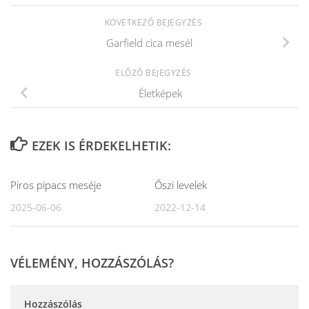
KÖVETKEZŐ BEJEGYZÉS
Garfield cica mesél
ELŐZŐ BEJEGYZÉS
Életképek
EZEK IS ÉRDEKELHETIK:
Piros pipacs meséje
Őszi levelek
2025-06-06
2022-12-14
VÉLEMÉNY, HOZZÁSZÓLÁS?
Hozzászólás