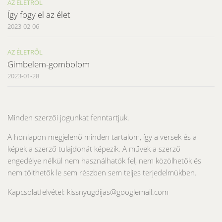
AZ ÉLETRŐL
Így fogy el az élet
2023-02-06
AZ ÉLETRŐL
Gimbelem-gombolom
2023-01-28
Minden szerzői jogunkat fenntartjuk.
A honlapon megjelenő minden tartalom, így a versek és a
képek a szerző tulajdonát képezik. A művek a szerző
engedélye nélkül nem használhatók fel, nem közölhetők és
nem tölthetők le sem részben sem teljes terjedelmükben.
Kapcsolatfelvétel: kissnyugdijas@googlemail.com