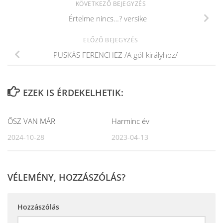
KÖVETKEZŐ BEJEGYZÉS
Értelme nincs…? versike
ELŐZŐ BEJEGYZÉS
PUSKÁS FERENCHEZ /A gól-királyhoz/
EZEK IS ÉRDEKELHETIK:
ŐSZ VAN MÁR
Harminc év
2024-10-28
2023-04-13
VÉLEMÉNY, HOZZÁSZÓLÁS?
Hozzászólás