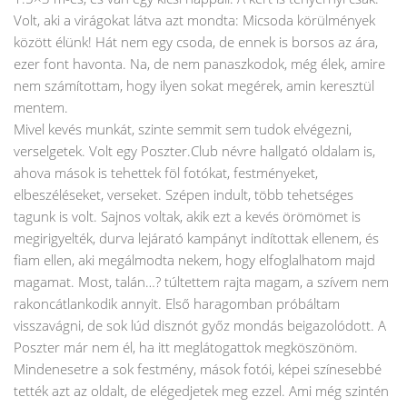
Volt, aki a virágokat látva azt mondta: Micsoda körülmények
között élünk! Hát nem egy csoda, de ennek is borsos az ára,
ezer font havonta. Na, de nem panaszkodok, még élek, amire
nem számítottam, hogy ilyen sokat megérek, amin keresztül
mentem.
Mivel kevés munkát, szinte semmit sem tudok elvégezni,
verselgetek. Volt egy Poszter.Club névre hallgató oldalam is,
ahova mások is tehettek föl fotókat, festményeket,
elbeszéléseket, verseket. Szépen indult, több tehetséges
tagunk is volt. Sajnos voltak, akik ezt a kevés örömömet is
megirigyelték, durva lejárató kampányt indítottak ellenem, és
fiam ellen, aki megálmodta nekem, hogy elfoglalhatom majd
magamat. Most, talán…? túltettem rajta magam, a szívem nem
rakoncátlankodik annyit. Első haragomban próbáltam
visszavágni, de sok lúd disznót győz mondás beigazolódott. A
Poszter már nem él, ha itt meglátogattok megköszönöm.
Mindenesetre a sok festmény, mások fotói, képei színesebbé
tették azt az oldalt, de elégedjetek meg ezzel. Ami még szintén