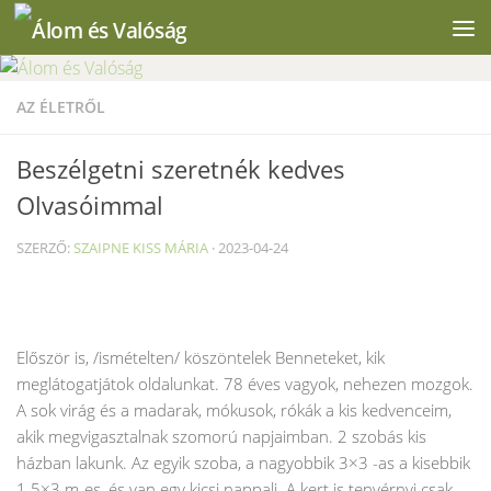
Skip to content
AZ ÉLETRŐL
Beszélgetni szeretnék kedves
Olvasóimmal
SZERZŐ:
SZAIPNE KISS MÁRIA
·
2023-04-24
Először is, /ismételten/ köszöntelek Benneteket, kik
meglátogatjátok oldalunkat. 78 éves vagyok, nehezen mozgok.
A sok virág és a madarak, mókusok, rókák a kis kedvenceim,
akik megvigasztalnak szomorú napjaimban. 2 szobás kis
házban lakunk. Az egyik szoba, a nagyobbik 3×3 -as a kisebbik
1.5×3 m-es, és van egy kicsi nappali. A kert is tenyérnyi csak.