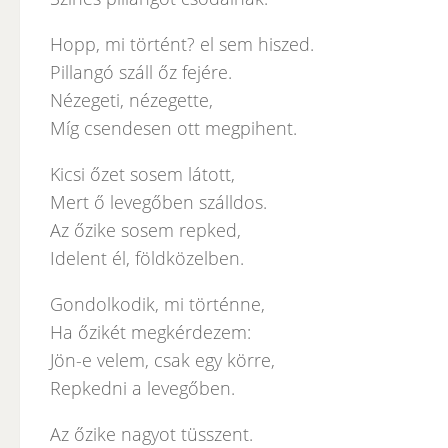
Hopp, mi történt? el sem hiszed.
Pillangó száll őz fejére.
Nézegeti, nézegette,
Míg csendesen ott megpihent.
Kicsi őzet sosem látott,
Mert ő levegőben szálldos.
Az őzike sosem repked,
Idelent él, földközelben.
Gondolkodik, mi történne,
Ha őzikét megkérdezem:
Jön-e velem, csak egy körre,
Repkedni a levegőben.
Az őzike nagyot tüsszent.