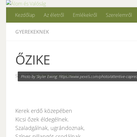
Skip to content
Kezdőlap
Az életről
Emlékekről
Szerelemről
GYEREKEKNEK
ŐZIKE
SZERZŐ:
SZAIPNE KISS MÁRIA
·
2024-03-06
Photo by Skyler Ewing: https://www.pexels.com/photo/attentive-capr
Kerek erdő közepében
Kicsi őzek éldegélnek.
Szaladgálnak, ugrándoznak,
Színes pillangót csodálnak.