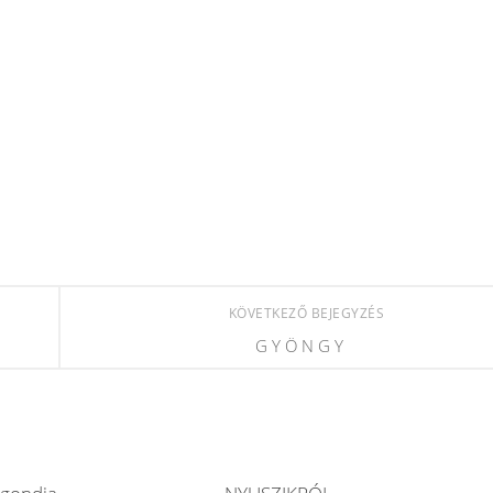
KÖVETKEZŐ BEJEGYZÉS
G Y Ö N G Y