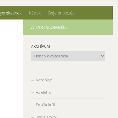
yerekeknek
Képek
Bejelentkezés
A TARTALOMBÓL:
ARCHÍVUM
Archívum
Kezdőlap
Az életről
Emlékekről
Szerelemről