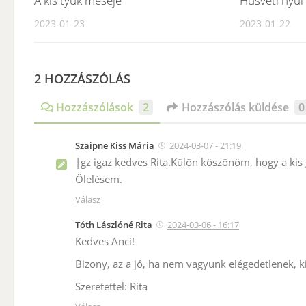
A kis tyúk meséje
Húsvéti nyúl
2023-01-23
2023-01-22
2 HOZZÁSZÓLÁS
Hozzászólások
2
Hozzászólás küldése
0
Szaipne Kiss Mária
2024-03-07 - 21:19
|gz igaz kedves Rita.Külön köszönöm, hogy a kis
Ölelésem.
Válasz
Tóth Lászlóné Rita
2024-03-06 - 16:17
Kedves Anci!
Bizony, az a jó, ha nem vagyunk elégedetlenek, k
Szeretettel: Rita