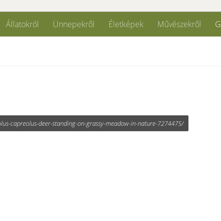
Állatokról
Ünnepekről
Életképek
Művészekről
G
eolus-capreolus-deer-standing-on-grassy-meadow-in-nature-7274475/