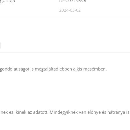
 gondja
NYUSZIKRÓL
2024-03-02
 gondolatiságot is megtaláltad ebben a kis mesémben.
inek ez, kinek az adatott. Mindegyiknek van előnye és hátránya is