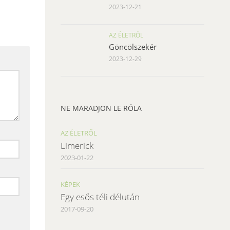
2023-12-21
AZ ÉLETRŐL
Göncölszekér
2023-12-29
NE MARADJON LE RÓLA
AZ ÉLETRŐL
Limerick
2023-01-22
KÉPEK
Egy esős téli délután
2017-09-20