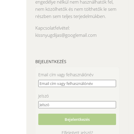
engedélye nélkül nem használhatók fel,
nem közölhetők és nem tölthetők le sem
részben sem teljes terjedelmükben.
Kapcsolatfelvétel:
kissnyugdijas@googlemail.com
BEJELENTKEZÉS
Email cím vagy felhasználónév
Jelszó
Elfelejtett jelszó?