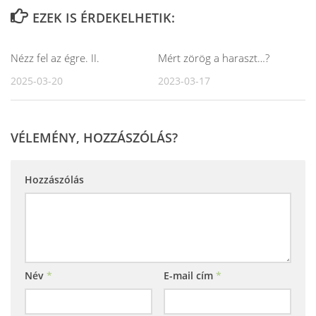
EZEK IS ÉRDEKELHETIK:
Nézz fel az égre. II.
Mért zörög a haraszt…?
2025-03-20
2023-03-17
VÉLEMÉNY, HOZZÁSZÓLÁS?
Hozzászólás
Név
*
E-mail cím
*