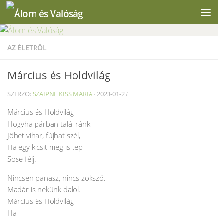
Skip to content
AZ ÉLETRŐL
Március és Holdvilág
SZERZŐ:
SZAIPNE KISS MÁRIA
·
2023-01-27
Március és Holdvilág
Hogyha párban talál ránk:
Jöhet vihar, fújhat szél,
Ha egy kicsit meg is tép
Sose félj.
Nincsen panasz, nincs zokszó.
Madár is nekünk dalol.
Március és Holdvilág
Ha