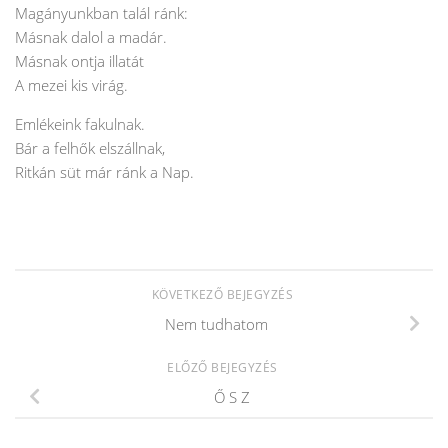
Magányunkban talál ránk:
Másnak dalol a madár.
Másnak ontja illatát
A mezei kis virág.
Emlékeink fakulnak.
Bár a felhők elszállnak,
Ritkán süt már ránk a Nap.
KÖVETKEZŐ BEJEGYZÉS
Nem tudhatom
ELŐZŐ BEJEGYZÉS
Ő S Z