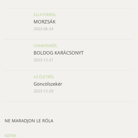
ÁLLATOKRÓL
MORZSÁK
2023-06-24
ÜNNEPEKRŐL
BOLDOG KARÁCSONYT
2023-12-21
AZ ÉLETRŐL
Göncölszekér
2023-12-29
NE MARADJON LE RÓLA
KÉPEK